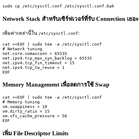
sudo cp /etc/sysctl.conf /etc/sysctl.conf.bak
Network Stack สำหรับเซิร์ฟเวอร์ที่รับ Connection เยอะ
เพิ่มค่าเหล่านี้ใน
:
/etc/sysctl.conf
cat <<EOF | sudo tee -a /etc/sysctl.conf

# Network tuning

net.core.somaxconn = 65535

net.ipv4.tcp_max_syn_backlog = 65535

net.ipv4.tcp_fin_timeout = 15

net.ipv4.tcp_tw_reuse = 1

EOF
Memory Management เพื่อลดการใช้ Swap
cat <<EOF | sudo tee -a /etc/sysctl.conf

# Memory tuning

vm.swappiness = 10

vm.dirty_ratio = 15

vm.vfs_cache_pressure = 50

EOF
เพิ่ม File Descriptor Limits