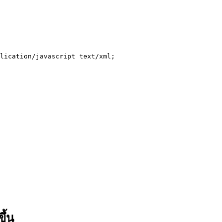
lication/javascript text/xml;

ึ้น