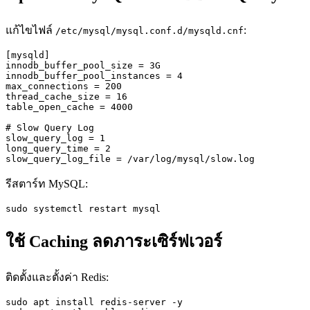
แก้ไขไฟล์
:
/etc/mysql/mysql.conf.d/mysqld.cnf
[mysqld]

innodb_buffer_pool_size = 3G

innodb_buffer_pool_instances = 4

max_connections = 200

thread_cache_size = 16

table_open_cache = 4000

# Slow Query Log

slow_query_log = 1

long_query_time = 2

slow_query_log_file = /var/log/mysql/slow.log
รีสตาร์ท MySQL:
sudo systemctl restart mysql
ใช้ Caching ลดภาระเซิร์ฟเวอร์
ติดตั้งและตั้งค่า Redis:
sudo apt install redis-server -y
