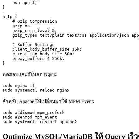
    use epoll;

}

http {

    # Gzip Compression

    gzip on;

    gzip_comp_level 5;

    gzip_types text/plain text/css application/json app
    # Buffer Settings

    client_body_buffer_size 16k;

    client_max_body_size 50m;

    proxy_buffers 4 256k;

}
ทดสอบและรีโหลด Nginx:
sudo nginx -t

sudo systemctl reload nginx
สำหรับ Apache ให้เปลี่ยนมาใช้ MPM Event:
sudo a2dismod mpm_prefork

sudo a2enmod mpm_event

sudo systemctl restart apache2
Optimize MySQL/MariaDB ให้ Query เร็วข