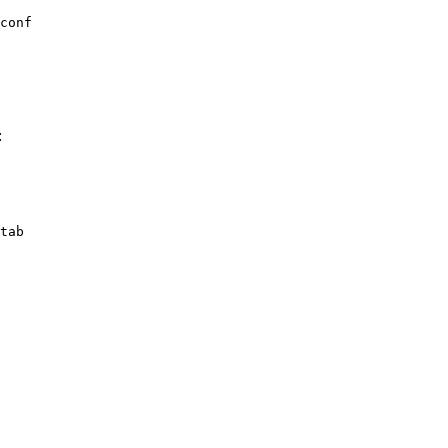
conf

:
tab