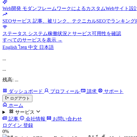
Web開発
モダンフレームワークによるカスタムWebサイト設
SEOサービス
記事、被リンク、テクニカルSEOでランキング
ステータス
システム稼働状況とサービス可用性を確認
すべてのサービスを表示 →
English
ไทย
中文
日本語
...
...
残高: ...
ダッシュボード
プロフィール
請求
サポート
ログアウト
ホーム
サービス
記事
会社情報
お問い合わせ
ログイン
登録
0%