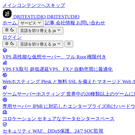
メインコンテンツへスキップ
DRITESTUDIO
DRITESTUDIO
ホーム
記事
会社情報
お問い合わせ
サービス
言語を切り替える
ja
ログイン
言語を切り替える
ja
VPS
高性能な仮想サーバー。フル Root 権限付き
VPS FX取引
超低遅延VPS。FXと自動売買に最適化
Webホスティング
Plesk と無料 SSL を備えたマネージド We
ゲームサーバーホスティング
世界中の20種類以上のゲーム
専用サーバー
IPMI に対応したエンタープライズ向けハード
コロケーション
セキュアなデータセンタースペース
セキュリティ
WAF、DDoS保護、24/7 SOC監視