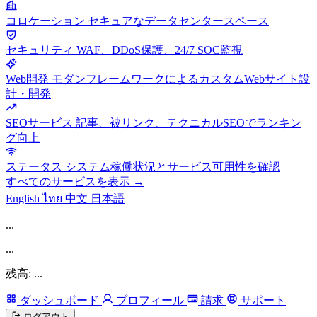
コロケーション
セキュアなデータセンタースペース
セキュリティ
WAF、DDoS保護、24/7 SOC監視
Web開発
モダンフレームワークによるカスタムWebサイト設
計・開発
SEOサービス
記事、被リンク、テクニカルSEOでランキン
グ向上
ステータス
システム稼働状況とサービス可用性を確認
すべてのサービスを表示 →
English
ไทย
中文
日本語
...
...
残高: ...
ダッシュボード
プロフィール
請求
サポート
ログアウト