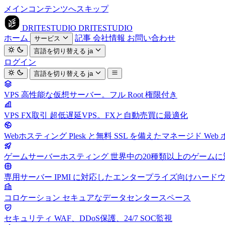
メインコンテンツへスキップ
DRITESTUDIO
DRITESTUDIO
ホーム
記事
会社情報
お問い合わせ
サービス
言語を切り替える
ja
ログイン
言語を切り替える
ja
VPS
高性能な仮想サーバー。フル Root 権限付き
VPS FX取引
超低遅延VPS。FXと自動売買に最適化
Webホスティング
Plesk と無料 SSL を備えたマネージド We
ゲームサーバーホスティング
世界中の20種類以上のゲーム
専用サーバー
IPMI に対応したエンタープライズ向けハード
コロケーション
セキュアなデータセンタースペース
セキュリティ
WAF、DDoS保護、24/7 SOC監視