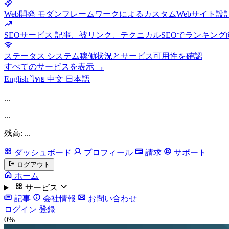
Web開発
モダンフレームワークによるカスタムWebサイト設
SEOサービス
記事、被リンク、テクニカルSEOでランキング
ステータス
システム稼働状況とサービス可用性を確認
すべてのサービスを表示 →
English
ไทย
中文
日本語
...
...
残高: ...
ダッシュボード
プロフィール
請求
サポート
ログアウト
ホーム
サービス
記事
会社情報
お問い合わせ
ログイン
登録
0%