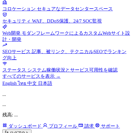
コロケーション
セキュアなデータセンタースペース
セキュリティ
WAF、DDoS保護、24/7 SOC監視
Web開発
モダンフレームワークによるカスタムWebサイト設
計・開発
SEOサービス
記事、被リンク、テクニカルSEOでランキン
グ向上
ステータス
システム稼働状況とサービス可用性を確認
すべてのサービスを表示 →
English
ไทย
中文
日本語
...
...
残高: ...
ダッシュボード
プロフィール
請求
サポート
ログアウト