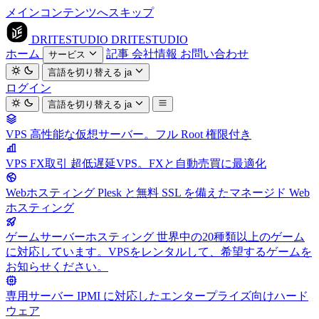
メインコンテンツへスキップ
DRITESTUDIO
DRITESTUDIO
ホーム
記事
会社情報
お問い合わせ
サービス
言語を切り替える
ja
ログイン
言語を切り替える
ja
VPS
高性能な仮想サーバー。フル Root 権限付き
VPS FX取引
超低遅延VPS。FXと自動売買に最適化
Webホスティング
Plesk と無料 SSL を備えたマネージド Web
ホスティング
ゲームサーバーホスティング
世界中の20種類以上のゲーム
に対応しています。VPSをレンタルして、希望するゲームを
お知らせください。
専用サーバー
IPMI に対応したエンタープライズ向けハード
ウェア