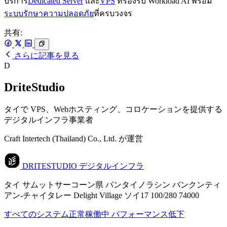
บริการ
Dedicated Server
และ
VPS
ที่รองรับ Workload AI พร้อม
ระบบรักษาความปลอดภัย
ที่ครบวงจร
共有:
さらに記事を見る
D
DriteStudio
タイで VPS、Webホスティング、コロケーションを提供する
デジタルインフラ事業者
Craft Intertech (Thailand) Co., Ltd. が運営
DRITESTUDIO
デジタルインフラ
タイ サムットサーコーン県 パンタイノラシン バンクンティ
アン-チャイタレー Delight Village ソイ17 100/280 74000
すべてのシステム正常稼働中
パフォーマンス低下