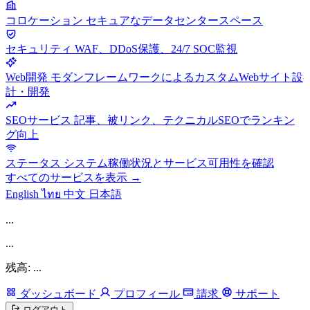
コロケーション
セキュアなデータセンタースペース
セキュリティ
WAF、DDoS保護、24/7 SOC監視
Web開発
モダンフレームワークによるカスタムWebサイト設
計・開発
SEOサービス
記事、被リンク、テクニカルSEOでランキン
グ向上
ステータス
システム稼働状況とサービス可用性を確認
すべてのサービスを表示 →
English
ไทย
中文
日本語
...
...
残高: ...
ダッシュボード
プロフィール
請求
サポート
ログアウト