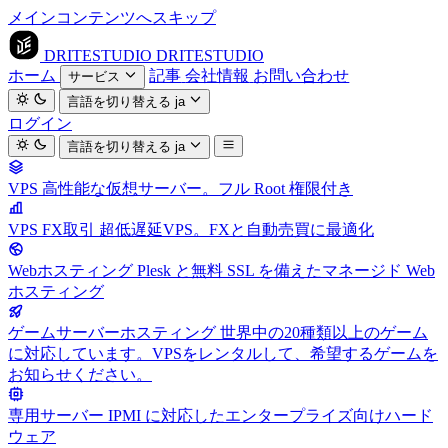
メインコンテンツへスキップ
DRITESTUDIO
DRITESTUDIO
ホーム
記事
会社情報
お問い合わせ
サービス
言語を切り替える
ja
ログイン
言語を切り替える
ja
VPS
高性能な仮想サーバー。フル Root 権限付き
VPS FX取引
超低遅延VPS。FXと自動売買に最適化
Webホスティング
Plesk と無料 SSL を備えたマネージド Web
ホスティング
ゲームサーバーホスティング
世界中の20種類以上のゲーム
に対応しています。VPSをレンタルして、希望するゲームを
お知らせください。
専用サーバー
IPMI に対応したエンタープライズ向けハード
ウェア