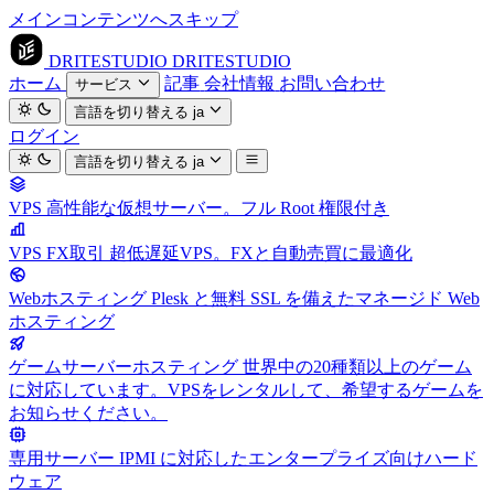
メインコンテンツへスキップ
DRITESTUDIO
DRITESTUDIO
ホーム
記事
会社情報
お問い合わせ
サービス
言語を切り替える
ja
ログイン
言語を切り替える
ja
VPS
高性能な仮想サーバー。フル Root 権限付き
VPS FX取引
超低遅延VPS。FXと自動売買に最適化
Webホスティング
Plesk と無料 SSL を備えたマネージド Web
ホスティング
ゲームサーバーホスティング
世界中の20種類以上のゲーム
に対応しています。VPSをレンタルして、希望するゲームを
お知らせください。
専用サーバー
IPMI に対応したエンタープライズ向けハード
ウェア