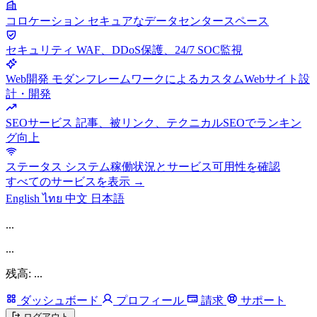
コロケーション
セキュアなデータセンタースペース
セキュリティ
WAF、DDoS保護、24/7 SOC監視
Web開発
モダンフレームワークによるカスタムWebサイト設
計・開発
SEOサービス
記事、被リンク、テクニカルSEOでランキン
グ向上
ステータス
システム稼働状況とサービス可用性を確認
すべてのサービスを表示 →
English
ไทย
中文
日本語
...
...
残高: ...
ダッシュボード
プロフィール
請求
サポート
ログアウト