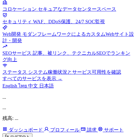
コロケーション
セキュアなデータセンタースペース
セキュリティ
WAF、DDoS保護、24/7 SOC監視
Web開発
モダンフレームワークによるカスタムWebサイト設
計・開発
SEOサービス
記事、被リンク、テクニカルSEOでランキン
グ向上
ステータス
システム稼働状況とサービス可用性を確認
すべてのサービスを表示 →
English
ไทย
中文
日本語
...
...
残高: ...
ダッシュボード
プロフィール
請求
サポート
ログアウト