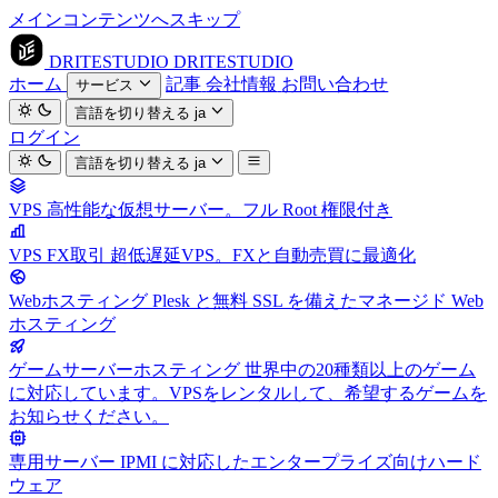
メインコンテンツへスキップ
DRITESTUDIO
DRITESTUDIO
ホーム
記事
会社情報
お問い合わせ
サービス
言語を切り替える
ja
ログイン
言語を切り替える
ja
VPS
高性能な仮想サーバー。フル Root 権限付き
VPS FX取引
超低遅延VPS。FXと自動売買に最適化
Webホスティング
Plesk と無料 SSL を備えたマネージド Web
ホスティング
ゲームサーバーホスティング
世界中の20種類以上のゲーム
に対応しています。VPSをレンタルして、希望するゲームを
お知らせください。
専用サーバー
IPMI に対応したエンタープライズ向けハード
ウェア