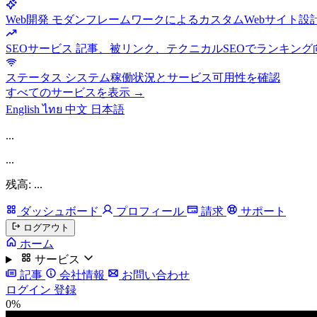
Web開発
モダンフレームワークによるカスタムWebサイト設
SEOサービス
記事、被リンク、テクニカルSEOでランキング
ステータス
システム稼働状況とサービス可用性を確認
すべてのサービスを表示 →
English
ไทย
中文
日本語
...
...
残高: ...
ダッシュボード
プロフィール
請求
サポート
ログアウト
ホーム
サービス
記事
会社情報
お問い合わせ
ログイン
登録
0%