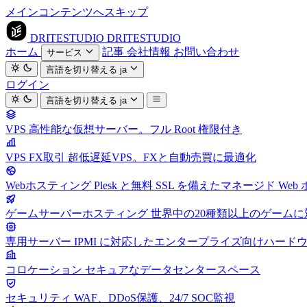
メインコンテンツへスキップ
DRITESTUDIO
DRITESTUDIO
ホーム
記事
会社情報
お問い合わせ
サービス
言語を切り替える
ja
ログイン
言語を切り替える
ja
VPS
高性能な仮想サーバー。フル Root 権限付き
VPS FX取引
超低遅延VPS。FXと自動売買に最適化
Webホスティング
Plesk と無料 SSL を備えたマネージド We
ゲームサーバーホスティング
世界中の20種類以上のゲーム
専用サーバー
IPMI に対応したエンタープライズ向けハード
コロケーション
セキュアなデータセンタースペース
セキュリティ
WAF、DDoS保護、24/7 SOC監視