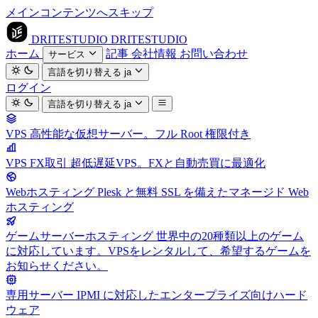
メインコンテンツへスキップ
DRITESTUDIO
DRITESTUDIO
ホーム
記事
会社情報
お問い合わせ
サービス
言語を切り替える
ja
ログイン
言語を切り替える
ja
VPS
高性能な仮想サーバー。フル Root 権限付き
VPS FX取引
超低遅延VPS。FXと自動売買に最適化
Webホスティング
Plesk と無料 SSL を備えたマネージド Web
ホスティング
ゲームサーバーホスティング
世界中の20種類以上のゲーム
に対応しています。VPSをレンタルして、希望するゲームを
お知らせください。
専用サーバー
IPMI に対応したエンタープライズ向けハード
ウェア