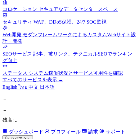
コロケーション
セキュアなデータセンタースペース
セキュリティ
WAF、DDoS保護、24/7 SOC監視
Web開発
モダンフレームワークによるカスタムWebサイト設
計・開発
SEOサービス
記事、被リンク、テクニカルSEOでランキン
グ向上
ステータス
システム稼働状況とサービス可用性を確認
すべてのサービスを表示 →
English
ไทย
中文
日本語
...
...
残高: ...
ダッシュボード
プロフィール
請求
サポート
ログアウト