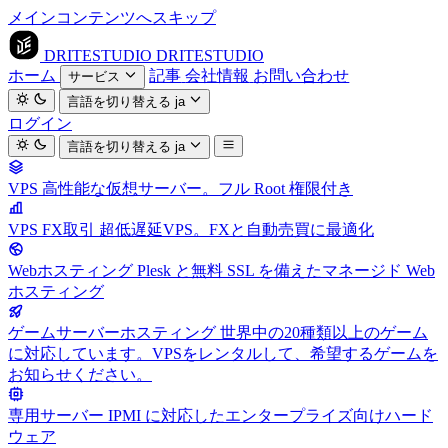
メインコンテンツへスキップ
DRITESTUDIO
DRITESTUDIO
ホーム
記事
会社情報
お問い合わせ
サービス
言語を切り替える
ja
ログイン
言語を切り替える
ja
VPS
高性能な仮想サーバー。フル Root 権限付き
VPS FX取引
超低遅延VPS。FXと自動売買に最適化
Webホスティング
Plesk と無料 SSL を備えたマネージド Web
ホスティング
ゲームサーバーホスティング
世界中の20種類以上のゲーム
に対応しています。VPSをレンタルして、希望するゲームを
お知らせください。
専用サーバー
IPMI に対応したエンタープライズ向けハード
ウェア