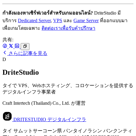
กำลังมองหาเซิร์ฟเวอร์สำหรับเกมออนไลน์?
DriteStudio มี
บริการ
Dedicated Server
,
VPS
และ
Game Server
ที่ออกแบบมา
เพื่อเกมโดยเฉพาะ
ติดต่อเราเพื่อรับคำปรึกษา
共有:
さらに記事を見る
D
DriteStudio
タイで VPS、Webホスティング、コロケーションを提供する
デジタルインフラ事業者
Craft Intertech (Thailand) Co., Ltd. が運営
DRITESTUDIO
デジタルインフラ
タイ サムットサーコーン県 パンタイノラシン バンクンティ