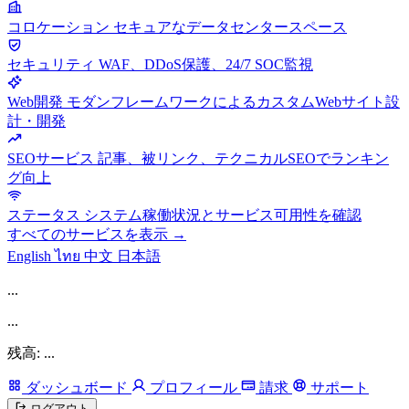
コロケーション
セキュアなデータセンタースペース
セキュリティ
WAF、DDoS保護、24/7 SOC監視
Web開発
モダンフレームワークによるカスタムWebサイト設
計・開発
SEOサービス
記事、被リンク、テクニカルSEOでランキン
グ向上
ステータス
システム稼働状況とサービス可用性を確認
すべてのサービスを表示 →
English
ไทย
中文
日本語
...
...
残高: ...
ダッシュボード
プロフィール
請求
サポート
ログアウト