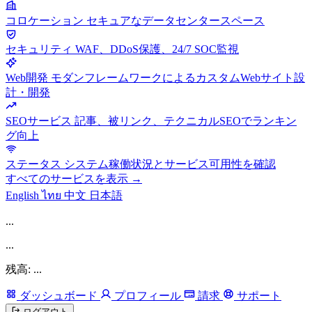
コロケーション
セキュアなデータセンタースペース
セキュリティ
WAF、DDoS保護、24/7 SOC監視
Web開発
モダンフレームワークによるカスタムWebサイト設
計・開発
SEOサービス
記事、被リンク、テクニカルSEOでランキン
グ向上
ステータス
システム稼働状況とサービス可用性を確認
すべてのサービスを表示 →
English
ไทย
中文
日本語
...
...
残高: ...
ダッシュボード
プロフィール
請求
サポート
ログアウト