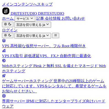
メインコンテンツへスキップ
DRITESTUDIO
DRITESTUDIO
ホーム
記事
会社情報
お問い合わせ
サービス
言語を切り替える
ja
ログイン
言語を切り替える
ja
VPS
高性能な仮想サーバー。フル Root 権限付き
VPS FX取引
超低遅延VPS。FXと自動売買に最適化
Webホスティング
Plesk と無料 SSL を備えたマネージド Web
ホスティング
ゲームサーバーホスティング
世界中の20種類以上のゲーム
に対応しています。VPSをレンタルして、希望するゲームを
お知らせください。
専用サーバー
IPMI に対応したエンタープライズ向けハード
ウェア