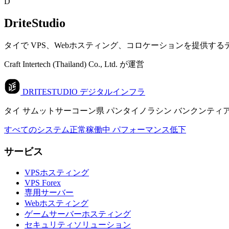
D
DriteStudio
タイで VPS、Webホスティング、コロケーションを提供す
Craft Intertech (Thailand) Co., Ltd. が運営
DRITESTUDIO
デジタルインフラ
タイ サムットサーコーン県 パンタイノラシン バンクンティアン-チャイタレー 
すべてのシステム正常稼働中
パフォーマンス低下
サービス
VPSホスティング
VPS Forex
専用サーバー
Webホスティング
ゲームサーバーホスティング
セキュリティソリューション