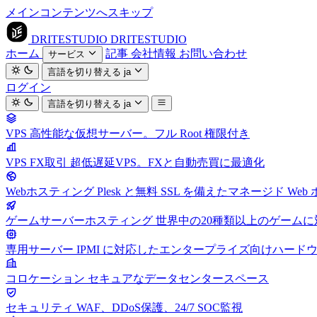
メインコンテンツへスキップ
DRITESTUDIO
DRITESTUDIO
ホーム
記事
会社情報
お問い合わせ
サービス
言語を切り替える
ja
ログイン
言語を切り替える
ja
VPS
高性能な仮想サーバー。フル Root 権限付き
VPS FX取引
超低遅延VPS。FXと自動売買に最適化
Webホスティング
Plesk と無料 SSL を備えたマネージド We
ゲームサーバーホスティング
世界中の20種類以上のゲーム
専用サーバー
IPMI に対応したエンタープライズ向けハード
コロケーション
セキュアなデータセンタースペース
セキュリティ
WAF、DDoS保護、24/7 SOC監視