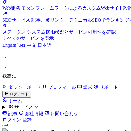
Web開発
モダンフレームワークによるカスタムWebサイト設
SEOサービス
記事、被リンク、テクニカルSEOでランキング
ステータス
システム稼働状況とサービス可用性を確認
すべてのサービスを表示 →
English
ไทย
中文
日本語
...
...
残高: ...
ダッシュボード
プロフィール
請求
サポート
ログアウト
ホーム
サービス
記事
会社情報
お問い合わせ
ログイン
登録
0%