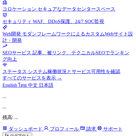
コロケーション
セキュアなデータセンタースペース
セキュリティ
WAF、DDoS保護、24/7 SOC監視
Web開発
モダンフレームワークによるカスタムWebサイト設
計・開発
SEOサービス
記事、被リンク、テクニカルSEOでランキン
グ向上
ステータス
システム稼働状況とサービス可用性を確認
すべてのサービスを表示 →
English
ไทย
中文
日本語
...
...
残高: ...
ダッシュボード
プロフィール
請求
サポート
ログアウト