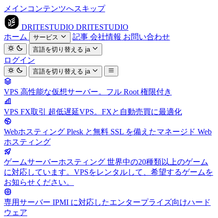
メインコンテンツへスキップ
DRITESTUDIO
DRITESTUDIO
ホーム
記事
会社情報
お問い合わせ
サービス
言語を切り替える
ja
ログイン
言語を切り替える
ja
VPS
高性能な仮想サーバー。フル Root 権限付き
VPS FX取引
超低遅延VPS。FXと自動売買に最適化
Webホスティング
Plesk と無料 SSL を備えたマネージド Web
ホスティング
ゲームサーバーホスティング
世界中の20種類以上のゲーム
に対応しています。VPSをレンタルして、希望するゲームを
お知らせください。
専用サーバー
IPMI に対応したエンタープライズ向けハード
ウェア