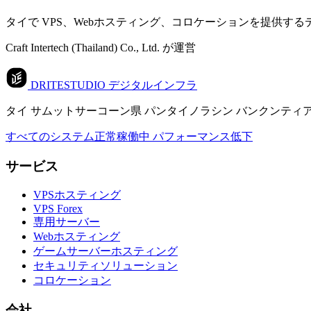
タイで VPS、Webホスティング、コロケーションを提供す
Craft Intertech (Thailand) Co., Ltd. が運営
DRITESTUDIO
デジタルインフラ
タイ サムットサーコーン県 パンタイノラシン バンクンティアン-チャイタレー 
すべてのシステム正常稼働中
パフォーマンス低下
サービス
VPSホスティング
VPS Forex
専用サーバー
Webホスティング
ゲームサーバーホスティング
セキュリティソリューション
コロケーション
会社