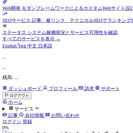
Web開発
モダンフレームワークによるカスタムWebサイト設
SEOサービス
記事、被リンク、テクニカルSEOでランキング
ステータス
システム稼働状況とサービス可用性を確認
すべてのサービスを表示 →
English
ไทย
中文
日本語
...
...
残高: ...
ダッシュボード
プロフィール
請求
サポート
ログアウト
ホーム
サービス
記事
会社情報
お問い合わせ
ログイン
登録
0%