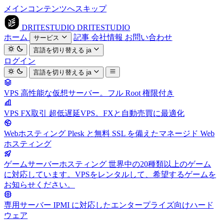
メインコンテンツへスキップ
DRITESTUDIO
DRITESTUDIO
ホーム
記事
会社情報
お問い合わせ
サービス
言語を切り替える
ja
ログイン
言語を切り替える
ja
VPS
高性能な仮想サーバー。フル Root 権限付き
VPS FX取引
超低遅延VPS。FXと自動売買に最適化
Webホスティング
Plesk と無料 SSL を備えたマネージド Web
ホスティング
ゲームサーバーホスティング
世界中の20種類以上のゲーム
に対応しています。VPSをレンタルして、希望するゲームを
お知らせください。
専用サーバー
IPMI に対応したエンタープライズ向けハード
ウェア