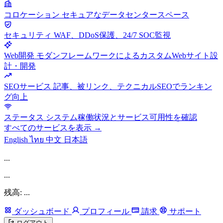
コロケーション
セキュアなデータセンタースペース
セキュリティ
WAF、DDoS保護、24/7 SOC監視
Web開発
モダンフレームワークによるカスタムWebサイト設
計・開発
SEOサービス
記事、被リンク、テクニカルSEOでランキン
グ向上
ステータス
システム稼働状況とサービス可用性を確認
すべてのサービスを表示 →
English
ไทย
中文
日本語
...
...
残高: ...
ダッシュボード
プロフィール
請求
サポート
ログアウト