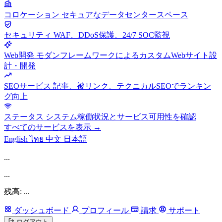
コロケーション
セキュアなデータセンタースペース
セキュリティ
WAF、DDoS保護、24/7 SOC監視
Web開発
モダンフレームワークによるカスタムWebサイト設
計・開発
SEOサービス
記事、被リンク、テクニカルSEOでランキン
グ向上
ステータス
システム稼働状況とサービス可用性を確認
すべてのサービスを表示 →
English
ไทย
中文
日本語
...
...
残高: ...
ダッシュボード
プロフィール
請求
サポート
ログアウト