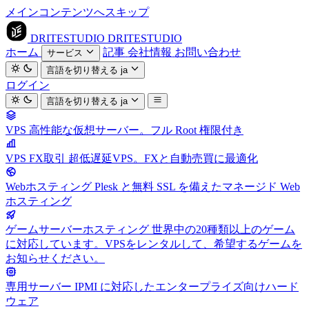
メインコンテンツへスキップ
DRITESTUDIO
DRITESTUDIO
ホーム
記事
会社情報
お問い合わせ
サービス
言語を切り替える
ja
ログイン
言語を切り替える
ja
VPS
高性能な仮想サーバー。フル Root 権限付き
VPS FX取引
超低遅延VPS。FXと自動売買に最適化
Webホスティング
Plesk と無料 SSL を備えたマネージド Web
ホスティング
ゲームサーバーホスティング
世界中の20種類以上のゲーム
に対応しています。VPSをレンタルして、希望するゲームを
お知らせください。
専用サーバー
IPMI に対応したエンタープライズ向けハード
ウェア