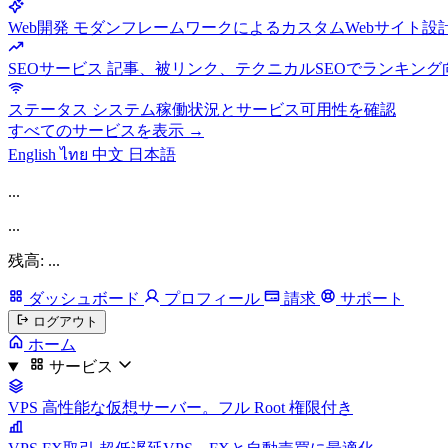
Web開発
モダンフレームワークによるカスタムWebサイト設
SEOサービス
記事、被リンク、テクニカルSEOでランキング
ステータス
システム稼働状況とサービス可用性を確認
すべてのサービスを表示 →
English
ไทย
中文
日本語
...
...
残高: ...
ダッシュボード
プロフィール
請求
サポート
ログアウト
ホーム
サービス
VPS
高性能な仮想サーバー。フル Root 権限付き