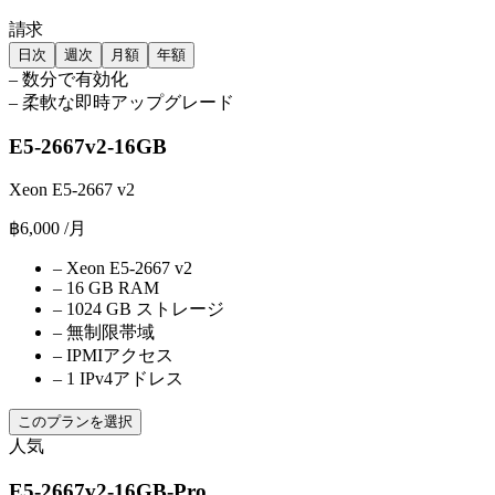
請求
日次
週次
月額
年額
–
数分で有効化
–
柔軟な即時アップグレード
E5-2667v2-16GB
Xeon E5-2667 v2
฿6,000
/月
–
Xeon E5-2667 v2
–
16 GB RAM
–
1024 GB ストレージ
–
無制限帯域
–
IPMIアクセス
–
1 IPv4アドレス
このプランを選択
人気
E5-2667v2-16GB-Pro