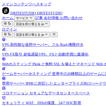
メインコンテンツへスキップ
DRITESTUDIO
DRITESTUDIO
ホーム
記事
会社情報
お問い合わせ
サービス
言語を切り替える
ja
ログイン
言語を切り替える
ja
VPS
高性能な仮想サーバー。フル Root 権限付き
VPS FX取引
超低遅延VPS。FXと自動売買に最適化
Webホスティング
Plesk と無料 SSL を備えたマネージド We
ゲームサーバーホスティング
世界中の20種類以上のゲーム
専用サーバー
IPMI に対応したエンタープライズ向けハード
コロケーション
セキュアなデータセンタースペース
セキュリティ
WAF、DDoS保護、24/7 SOC監視