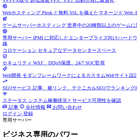
VPS FX取引
超低遅延VPS。FXと自動売買に最適化
Webホスティング
Plesk と無料 SSL を備えたマネージド We
ゲームサーバーホスティング
世界中の20種類以上のゲーム
専用サーバー
IPMI に対応したエンタープライズ向けハード
コロケーション
セキュアなデータセンタースペース
セキュリティ
WAF、DDoS保護、24/7 SOC監視
Web開発
モダンフレームワークによるカスタムWebサイト設
SEOサービス
記事、被リンク、テクニカルSEOでランキング
ステータス
システム稼働状況とサービス可用性を確認
記事
会社情報
お問い合わせ
ログイン
登録
専用サーバー
ビジネス専用のパワー