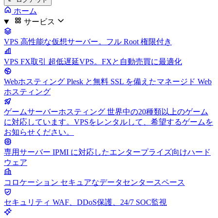
ホーム
サービス
VPS
高性能な仮想サーバー。フル Root 権限付き
VPS FX取引
超低遅延VPS。FXと自動売買に最適化
Webホスティング
Plesk と無料 SSL を備えたマネージド Web
ホスティング
ゲームサーバーホスティング
世界中の20種類以上のゲーム
に対応しています。VPSをレンタルして、希望するゲームを
お知らせください。
専用サーバー
IPMI に対応したエンタープライズ向けハード
ウェア
コロケーション
セキュアなデータセンタースペース
セキュリティ
WAF、DDoS保護、24/7 SOC監視