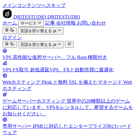
メインコンテンツへスキップ
DRITESTUDIO
DRITESTUDIO
ホーム
記事
会社情報
お問い合わせ
サービス
言語を切り替える
ja
ログイン
言語を切り替える
ja
VPS
高性能な仮想サーバー。フル Root 権限付き
VPS FX取引
超低遅延VPS。FXと自動売買に最適化
Webホスティング
Plesk と無料 SSL を備えたマネージド Web
ホスティング
ゲームサーバーホスティング
世界中の20種類以上のゲーム
に対応しています。VPSをレンタルして、希望するゲームを
お知らせください。
専用サーバー
IPMI に対応したエンタープライズ向けハード
ウェア