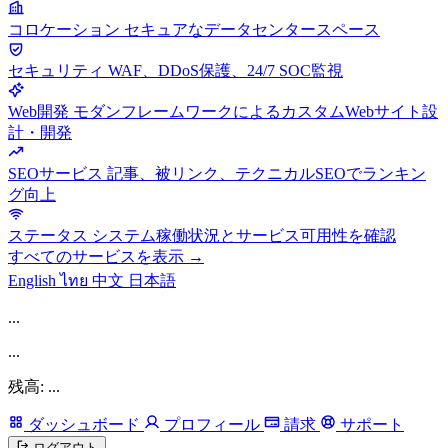
コロケーション
セキュアなデータセンタースペース
セキュリティ
WAF、DDoS保護、24/7 SOC監視
Web開発
モダンフレームワークによるカスタムWebサイト設
計・開発
SEOサービス
記事、被リンク、テクニカルSEOでランキン
グ向上
ステータス
システム稼働状況とサービス可用性を確認
すべてのサービスを表示 →
English
ไทย
中文
日本語
...
...
残高: ...
ダッシュボード
プロフィール
請求
サポート
ログアウト