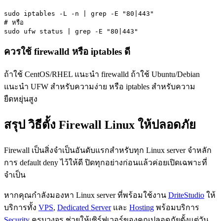
sudo iptables -L -n | grep -E "80|443"

# หรือ

sudo ufw status | grep -E "80|443"
ควรใช้ firewalld หรือ iptables ดี
ถ้าใช้ CentOS/RHEL แนะนำ firewalld ถ้าใช้ Ubuntu/Debian
แนะนำ UFW สำหรับความง่าย หรือ iptables สำหรับความ
ยืดหยุ่นสูง
สรุป วิธีตั้ง Firewall Linux ให้ปลอดภัย
Firewall เป็นสิ่งจำเป็นอันดับแรกสำหรับทุก Linux server จำหลัก
การ default deny ไว้ให้ดี ปิดทุกอย่างก่อนแล้วค่อยเปิดเฉพาะที่
จำเป็น
หากคุณกำลังมองหา Linux server ที่พร้อมใช้งาน
DriteStudio
ให้
บริการทั้ง
VPS
,
Dedicated Server
และ
Hosting
พร้อมบริการ
Security
ครบวงจร ช่วยให้เซิร์ฟเวอร์ของคุณปลอดภัยตั้งแต่วัน