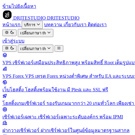
ข้ามไปยังเนื้อหา
DRITESTUDIO
DRITESTUDIO
หน้าแรก
บทความ
เกี่ยวกับเรา
ติดต่อเรา
บริการ
เปลี่ยนภาษา
th
เข้าสู่ระบบ
เปลี่ยนภาษา
th
VPS
เซิร์ฟเวอร์เสมือนประสิทธิภาพสูง พร้อมสิทธิ์ Root เต็มรูปแ
VPS Forex
VPS เทรด Forex หน่วงต่ำพิเศษ สำหรับ EA และระบบเ
เว็บโฮสติ้ง
โฮสติ้งพร้อมใช้งาน มี Plesk และ SSL ฟรี
โฮสติ้งเกมเซิร์ฟเวอร์
รองรับเกมมากกว่า 20 เกมทั่วโลก เพียงเช่า 
เซิร์ฟเวอร์เฉพาะ
เซิร์ฟเวอร์เฉพาะระดับองค์กร พร้อม IPMI
ฝากวางเซิร์ฟเวอร์
ฝากเซิร์ฟเวอร์ในศูนย์ข้อมูลมาตรฐานสากล