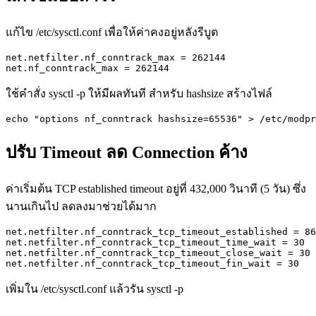
แก้ไข /etc/sysctl.conf เพื่อให้ค่าคงอยู่หลังรีบูต
net.netfilter.nf_conntrack_max = 262144

net.nf_conntrack_max = 262144
ใช้คำสั่ง sysctl -p ให้มีผลทันที สำหรับ hashsize สร้างไฟล์
echo "options nf_conntrack hashsize=65536" > /etc/modpr
ปรับ Timeout ลด Connection ค้าง
ค่าเริ่มต้น TCP established timeout อยู่ที่ 432,000 วินาที (5 วัน) ซึ่ง
นานเกินไป ลดลงมาช่วยได้มาก
net.netfilter.nf_conntrack_tcp_timeout_established = 86
net.netfilter.nf_conntrack_tcp_timeout_time_wait = 30

net.netfilter.nf_conntrack_tcp_timeout_close_wait = 30

net.netfilter.nf_conntrack_tcp_timeout_fin_wait = 30
เพิ่มใน /etc/sysctl.conf แล้วรัน sysctl -p