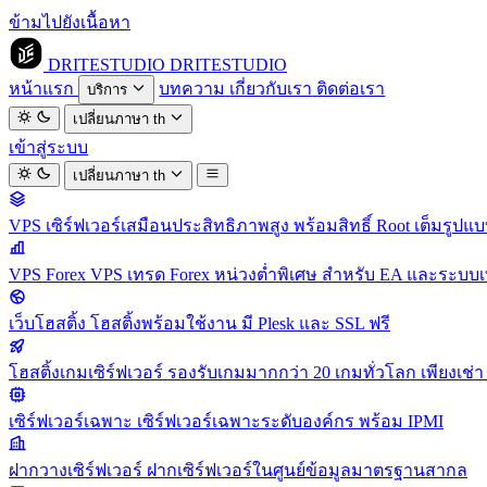
ข้ามไปยังเนื้อหา
DRITESTUDIO
DRITESTUDIO
หน้าแรก
บทความ
เกี่ยวกับเรา
ติดต่อเรา
บริการ
เปลี่ยนภาษา
th
เข้าสู่ระบบ
เปลี่ยนภาษา
th
VPS
เซิร์ฟเวอร์เสมือนประสิทธิภาพสูง พร้อมสิทธิ์ Root เต็มรูปแ
VPS Forex
VPS เทรด Forex หน่วงต่ำพิเศษ สำหรับ EA และระบบเ
เว็บโฮสติ้ง
โฮสติ้งพร้อมใช้งาน มี Plesk และ SSL ฟรี
โฮสติ้งเกมเซิร์ฟเวอร์
รองรับเกมมากกว่า 20 เกมทั่วโลก เพียงเช่า 
เซิร์ฟเวอร์เฉพาะ
เซิร์ฟเวอร์เฉพาะระดับองค์กร พร้อม IPMI
ฝากวางเซิร์ฟเวอร์
ฝากเซิร์ฟเวอร์ในศูนย์ข้อมูลมาตรฐานสากล