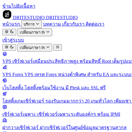
ข้ามไปยังเนื้อหา
DRITESTUDIO
DRITESTUDIO
หน้าแรก
บทความ
เกี่ยวกับเรา
ติดต่อเรา
บริการ
เปลี่ยนภาษา
th
เข้าสู่ระบบ
เปลี่ยนภาษา
th
VPS
เซิร์ฟเวอร์เสมือนประสิทธิภาพสูง พร้อมสิทธิ์ Root เต็มรูปแ
VPS Forex
VPS เทรด Forex หน่วงต่ำพิเศษ สำหรับ EA และระบบเ
เว็บโฮสติ้ง
โฮสติ้งพร้อมใช้งาน มี Plesk และ SSL ฟรี
โฮสติ้งเกมเซิร์ฟเวอร์
รองรับเกมมากกว่า 20 เกมทั่วโลก เพียงเช่า 
เซิร์ฟเวอร์เฉพาะ
เซิร์ฟเวอร์เฉพาะระดับองค์กร พร้อม IPMI
ฝากวางเซิร์ฟเวอร์
ฝากเซิร์ฟเวอร์ในศูนย์ข้อมูลมาตรฐานสากล