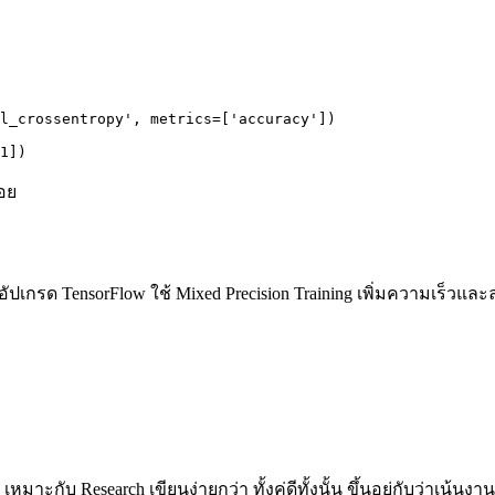
l_crossentropy', metrics=['accuracy'])

1])
้อย
อัปเกรด TensorFlow ใช้ Mixed Precision Training เพิ่มความเร็วแ
หมาะกับ Research เขียนง่ายกว่า ทั้งคู่ดีทั้งนั้น ขึ้นอยู่กับว่าเน้น