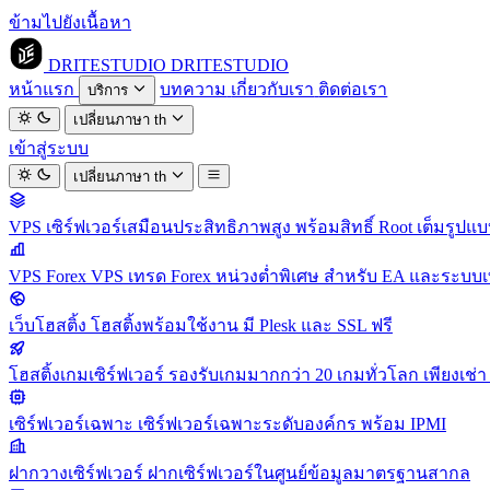
ข้ามไปยังเนื้อหา
DRITESTUDIO
DRITESTUDIO
หน้าแรก
บทความ
เกี่ยวกับเรา
ติดต่อเรา
บริการ
เปลี่ยนภาษา
th
เข้าสู่ระบบ
เปลี่ยนภาษา
th
VPS
เซิร์ฟเวอร์เสมือนประสิทธิภาพสูง พร้อมสิทธิ์ Root เต็มรูปแ
VPS Forex
VPS เทรด Forex หน่วงต่ำพิเศษ สำหรับ EA และระบบเ
เว็บโฮสติ้ง
โฮสติ้งพร้อมใช้งาน มี Plesk และ SSL ฟรี
โฮสติ้งเกมเซิร์ฟเวอร์
รองรับเกมมากกว่า 20 เกมทั่วโลก เพียงเช่า 
เซิร์ฟเวอร์เฉพาะ
เซิร์ฟเวอร์เฉพาะระดับองค์กร พร้อม IPMI
ฝากวางเซิร์ฟเวอร์
ฝากเซิร์ฟเวอร์ในศูนย์ข้อมูลมาตรฐานสากล