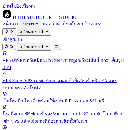
ข้ามไปยังเนื้อหา
DRITESTUDIO
DRITESTUDIO
หน้าแรก
บทความ
เกี่ยวกับเรา
ติดต่อเรา
บริการ
เปลี่ยนภาษา
th
เข้าสู่ระบบ
เปลี่ยนภาษา
th
VPS
เซิร์ฟเวอร์เสมือนประสิทธิภาพสูง พร้อมสิทธิ์ Root เต็มรูป
แบบ
VPS Forex
VPS เทรด Forex หน่วงต่ำพิเศษ สำหรับ EA และ
ระบบเทรดอัตโนมัติ
เว็บโฮสติ้ง
โฮสติ้งพร้อมใช้งาน มี Plesk และ SSL ฟรี
โฮสติ้งเกมเซิร์ฟเวอร์
รองรับเกมมากกว่า 20 เกมทั่วโลก เพียง
เช่า VPS แล้วแจ้งเกมที่ต้องการติดตั้งกับเรา