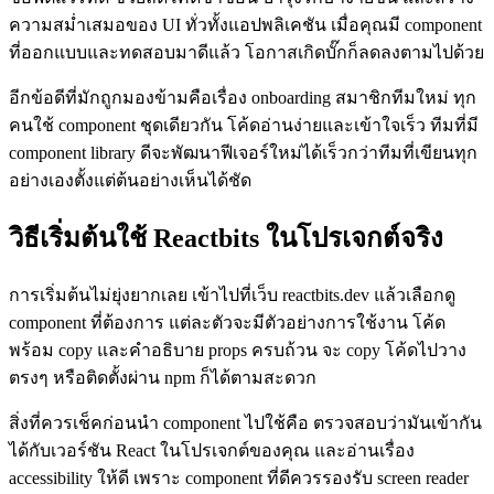
ความสม่ำเสมอของ UI ทั่วทั้งแอปพลิเคชัน เมื่อคุณมี component
ที่ออกแบบและทดสอบมาดีแล้ว โอกาสเกิดบั๊กก็ลดลงตามไปด้วย
อีกข้อดีที่มักถูกมองข้ามคือเรื่อง onboarding สมาชิกทีมใหม่ ทุก
คนใช้ component ชุดเดียวกัน โค้ดอ่านง่ายและเข้าใจเร็ว ทีมที่มี
component library ดีจะพัฒนาฟีเจอร์ใหม่ได้เร็วกว่าทีมที่เขียนทุก
อย่างเองตั้งแต่ต้นอย่างเห็นได้ชัด
วิธีเริ่มต้นใช้ Reactbits ในโปรเจกต์จริง
การเริ่มต้นไม่ยุ่งยากเลย เข้าไปที่เว็บ reactbits.dev แล้วเลือกดู
component ที่ต้องการ แต่ละตัวจะมีตัวอย่างการใช้งาน โค้ด
พร้อม copy และคำอธิบาย props ครบถ้วน จะ copy โค้ดไปวาง
ตรงๆ หรือติดตั้งผ่าน npm ก็ได้ตามสะดวก
สิ่งที่ควรเช็คก่อนนำ component ไปใช้คือ ตรวจสอบว่ามันเข้ากัน
ได้กับเวอร์ชัน React ในโปรเจกต์ของคุณ และอ่านเรื่อง
accessibility ให้ดี เพราะ component ที่ดีควรรองรับ screen reader