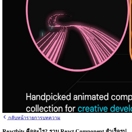
กลับหน้ารายการบทความ
Reactbits คืออะไร? รวม React Component สำเร็จรูป