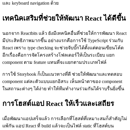
และ keyboard navigation ด้วย
เทคนิคเสริมที่ช่วยให้พัฒนา React ได้ดีขึ้น
นอกจาก Reactbits แล้ว ยังมีเทคนิคอื่นที่ช่วยให้การพัฒนา React
มีประสิทธิภาพมากขึ้น อย่างแรกคือการใช้ TypeScript ร่วมกับ
React เพราะ type checking จะช่วยจับบั๊กได้ตั้งแต่ตอนเขียนโค้ด
อีกเรื่องคือการจัดโครงสร้างโฟลเดอร์ให้เป็นระเบียบ แยก
component ตาม feature แทนที่จะแยกตามประเภทไฟล์
การใช้ Storybook ก็เป็นแนวทางที่ดี ช่วยให้พัฒนาและทดสอบ
component แต่ละตัวแบบแยกอิสระ เห็นหน้าตาของ component
ในสถานะต่างๆ ได้ง่าย ทำให้ทีมทำงานร่วมกันได้ราบรื่นยิ่งขึ้น
การโฮสต์แอป React ให้เร็วและเสถียร
เมื่อพัฒนาแอปเสร็จแล้ว การเลือกที่โฮสต์ที่เหมาะสมก็สำคัญไม่
แพ้กัน แอป React ที่ build แล้วจะเป็นไฟล์ static ที่โฮสต์บน