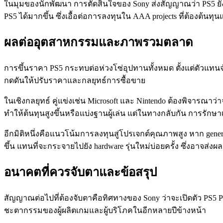
ในมุมของนักพัฒนา การตัดสินใจของ Sony ส่งสัญญาณว่า PS5 ยั
PS5 ได้มากขึ้น ซึ่งเอื้อต่อการลงทุนใน AAA projects ที่ต้องต้
ผลต่ออุตสาหกรรมและภาพรวมตลาด
การขึ้นราคา PS5 กระทบต่อห่วงโซ่อุปทานทั้งหมด ตั้งแต่ตัวแท
กดดันให้ปรับราคาและกลยุทธ์การซื้อขาย
ในเชิงกลยุทธ์ คู่แข่งเช่น Microsoft และ Nintendo ต้องพิจารณาว่
ทำให้ต้นทุนสูงขึ้นหรือแบ่งฐานผู้เล่น แต่ในทางกลับกัน การรัก
อีกมิติหนึ่งคือแนวโน้มการลงทุนสู่โปรเจกต์คุณภาพสูง หาก gene
ขึ้น แทนที่จะกระจายไปยัง hardware รุ่นใหม่บ่อยครั้ง ซึ่งอาจส
อนาคตที่ควรจับตาและข้อสรุป
สัญญาณต่อไปที่ต้องจับตาคือทิศทางของ Sony ว่าจะเปิดตัว PS5 Pr
ชะตากรรมของผู้ผลิตเกมและผู้บริโภคในอีกหลายปีข้างหน้า