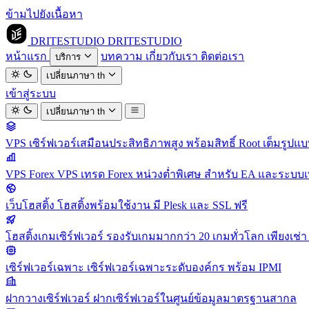
ข้ามไปยังเนื้อหา
DRITESTUDIO
DRITESTUDIO
หน้าแรก
บทความ
เกี่ยวกับเรา
ติดต่อเรา
บริการ
เปลี่ยนภาษา
th
เข้าสู่ระบบ
เปลี่ยนภาษา
th
VPS
เซิร์ฟเวอร์เสมือนประสิทธิภาพสูง พร้อมสิทธิ์ Root เต็มรูปแ
VPS Forex
VPS เทรด Forex หน่วงต่ำพิเศษ สำหรับ EA และระบบเ
เว็บโฮสติ้ง
โฮสติ้งพร้อมใช้งาน มี Plesk และ SSL ฟรี
โฮสติ้งเกมเซิร์ฟเวอร์
รองรับเกมมากกว่า 20 เกมทั่วโลก เพียงเช่า 
เซิร์ฟเวอร์เฉพาะ
เซิร์ฟเวอร์เฉพาะระดับองค์กร พร้อม IPMI
ฝากวางเซิร์ฟเวอร์
ฝากเซิร์ฟเวอร์ในศูนย์ข้อมูลมาตรฐานสากล