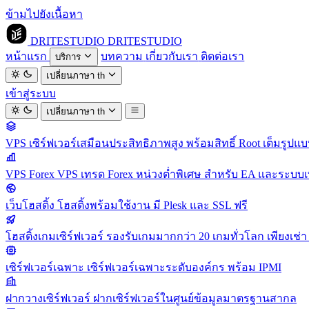
ข้ามไปยังเนื้อหา
DRITESTUDIO
DRITESTUDIO
หน้าแรก
บทความ
เกี่ยวกับเรา
ติดต่อเรา
บริการ
เปลี่ยนภาษา
th
เข้าสู่ระบบ
เปลี่ยนภาษา
th
VPS
เซิร์ฟเวอร์เสมือนประสิทธิภาพสูง พร้อมสิทธิ์ Root เต็มรูปแ
VPS Forex
VPS เทรด Forex หน่วงต่ำพิเศษ สำหรับ EA และระบบเ
เว็บโฮสติ้ง
โฮสติ้งพร้อมใช้งาน มี Plesk และ SSL ฟรี
โฮสติ้งเกมเซิร์ฟเวอร์
รองรับเกมมากกว่า 20 เกมทั่วโลก เพียงเช่า 
เซิร์ฟเวอร์เฉพาะ
เซิร์ฟเวอร์เฉพาะระดับองค์กร พร้อม IPMI
ฝากวางเซิร์ฟเวอร์
ฝากเซิร์ฟเวอร์ในศูนย์ข้อมูลมาตรฐานสากล