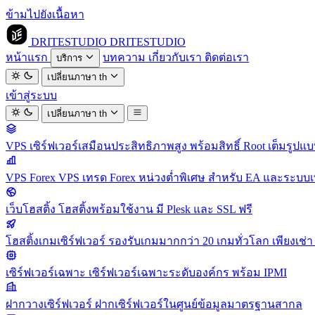
ข้ามไปยังเนื้อหา
DRITESTUDIO
DRITESTUDIO
หน้าแรก
บทความ
เกี่ยวกับเรา
ติดต่อเรา
บริการ
เปลี่ยนภาษา
th
เข้าสู่ระบบ
เปลี่ยนภาษา
th
VPS
เซิร์ฟเวอร์เสมือนประสิทธิภาพสูง พร้อมสิทธิ์ Root เต็มรูปแ
VPS Forex
VPS เทรด Forex หน่วงต่ำพิเศษ สำหรับ EA และระบบเ
เว็บโฮสติ้ง
โฮสติ้งพร้อมใช้งาน มี Plesk และ SSL ฟรี
โฮสติ้งเกมเซิร์ฟเวอร์
รองรับเกมมากกว่า 20 เกมทั่วโลก เพียงเช่า 
เซิร์ฟเวอร์เฉพาะ
เซิร์ฟเวอร์เฉพาะระดับองค์กร พร้อม IPMI
ฝากวางเซิร์ฟเวอร์
ฝากเซิร์ฟเวอร์ในศูนย์ข้อมูลมาตรฐานสากล