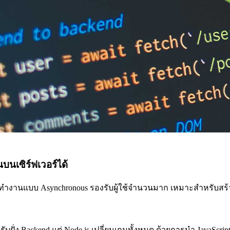
นบนเซิร์ฟเวอร์ได้
ngine ทำงานแบบ Asynchronous รองรับผู้ใช้จำนวนมาก เหมาะสำหรับส
ับฝั่ง Backend แต่ Node.js เปลี่ยนเกมทั้งหมด ด้วยการนำ JavaScript