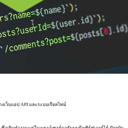
ร้างเว็บแอป API และระบบเรียลไทม์
 ซึ่งเดิมทำงานแค่ในเบราว์เซอร์มารันบนฝั่งเซิร์ฟเวอร์ได้ ปัจจุบัน