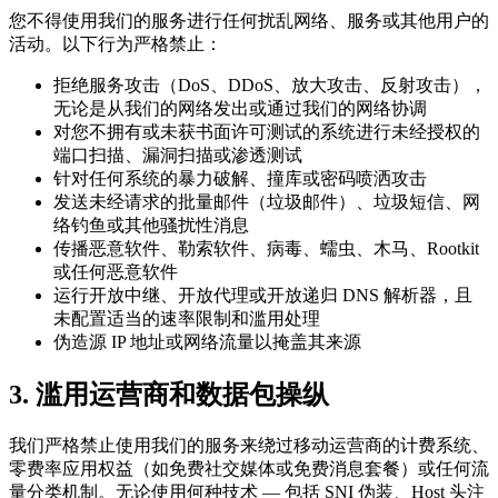
您不得使用我们的服务进行任何扰乱网络、服务或其他用户的
活动。以下行为严格禁止：
拒绝服务攻击（DoS、DDoS、放大攻击、反射攻击），
无论是从我们的网络发出或通过我们的网络协调
对您不拥有或未获书面许可测试的系统进行未经授权的
端口扫描、漏洞扫描或渗透测试
针对任何系统的暴力破解、撞库或密码喷洒攻击
发送未经请求的批量邮件（垃圾邮件）、垃圾短信、网
络钓鱼或其他骚扰性消息
传播恶意软件、勒索软件、病毒、蠕虫、木马、Rootkit
或任何恶意软件
运行开放中继、开放代理或开放递归 DNS 解析器，且
未配置适当的速率限制和滥用处理
伪造源 IP 地址或网络流量以掩盖其来源
3. 滥用运营商和数据包操纵
我们严格禁止使用我们的服务来绕过移动运营商的计费系统、
零费率应用权益（如免费社交媒体或免费消息套餐）或任何流
量分类机制。无论使用何种技术 — 包括 SNI 伪装、Host 头注