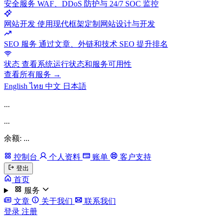
安全服务
WAF、DDoS 防护与 24/7 SOC 监控
网站开发
使用现代框架定制网站设计与开发
SEO 服务
通过文章、外链和技术 SEO 提升排名
状态
查看系统运行状态和服务可用性
查看所有服务 →
English
ไทย
中文
日本語
...
...
余额: ...
控制台
个人资料
账单
客户支持
登出
首页
服务
文章
关于我们
联系我们
登录
注册