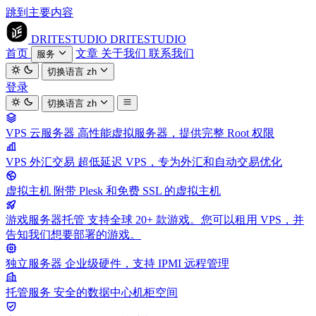
跳到主要内容
DRITESTUDIO
DRITESTUDIO
首页
文章
关于我们
联系我们
服务
切换语言
zh
登录
切换语言
zh
VPS 云服务器
高性能虚拟服务器，提供完整 Root 权限
VPS 外汇交易
超低延迟 VPS，专为外汇和自动交易优化
虚拟主机
附带 Plesk 和免费 SSL 的虚拟主机
游戏服务器托管
支持全球 20+ 款游戏。您可以租用 VPS，并
告知我们想要部署的游戏。
独立服务器
企业级硬件，支持 IPMI 远程管理
托管服务
安全的数据中心机柜空间