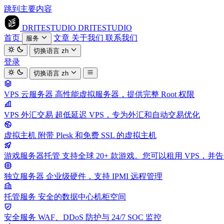
跳到主要内容
DRITESTUDIO
DRITESTUDIO
首页
文章
关于我们
联系我们
服务
切换语言
zh
登录
切换语言
zh
VPS 云服务器
高性能虚拟服务器，提供完整 Root 权限
VPS 外汇交易
超低延迟 VPS，专为外汇和自动交易优化
虚拟主机
附带 Plesk 和免费 SSL 的虚拟主机
游戏服务器托管
支持全球 20+ 款游戏。您可以租用 VPS，
独立服务器
企业级硬件，支持 IPMI 远程管理
托管服务
安全的数据中心机柜空间
安全服务
WAF、DDoS 防护与 24/7 SOC 监控