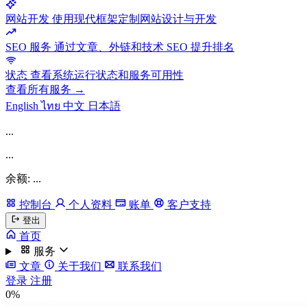
网站开发
使用现代框架定制网站设计与开发
SEO 服务
通过文章、外链和技术 SEO 提升排名
状态
查看系统运行状态和服务可用性
查看所有服务 →
English
ไทย
中文
日本語
...
...
余额: ...
控制台
个人资料
账单
客户支持
登出
首页
服务
文章
关于我们
联系我们
登录
注册
0%