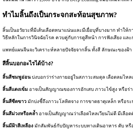
ทำไมลิ้นถึงเป็นกระจกสะท้อนสุขภาพ?
ลิ้นเป็นอวัยวะที่มีเส้นเลือดหนาแน่นและมีเยื่อบุที่บางมาก ทำใ
วิธีหลักในการวินิจฉัยโรค ควบคู่กับการดูสีหน้า การฟังเสียง แล
แพทย์แผนจีนจะวิเคราะห์หลายปัจจัยจากลิ้น ทั้งสี ลักษณะของฝ้า 
สีลิ้นบอกอะไรได้บ้าง?
ลิ้นสีชมพูอ่อน
บ่งบอกว่าร่างกายอยู่ในสภาวะสมดุล เลือดลมไหลเว
ลิ้นสีแดงเข้ม
อาจเป็นสัญญาณของการอักเสบ ภาวะไข้สูง หรือร่า
ลิ้นสีซีดขาว
มักบ่งชี้ถึงภาวะโลหิตจาง การขาดธาตุเหล็ก หรือระบ
ลิ้นสีม่วงหรือคล้ำ
อาจเป็นสัญญาณว่าเลือดไหลเวียนไม่ดี มีเลือด
ลิ้นมีฝ้าสีเหลือง
มักสัมพันธ์กับปัญหาระบบทางเดินอาหาร ตับ หรือถ