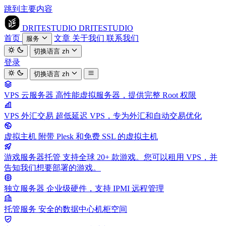
跳到主要内容
DRITESTUDIO
DRITESTUDIO
首页
文章
关于我们
联系我们
服务
切换语言
zh
登录
切换语言
zh
VPS 云服务器
高性能虚拟服务器，提供完整 Root 权限
VPS 外汇交易
超低延迟 VPS，专为外汇和自动交易优化
虚拟主机
附带 Plesk 和免费 SSL 的虚拟主机
游戏服务器托管
支持全球 20+ 款游戏。您可以租用 VPS，并
告知我们想要部署的游戏。
独立服务器
企业级硬件，支持 IPMI 远程管理
托管服务
安全的数据中心机柜空间