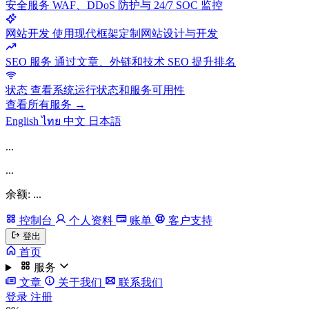
安全服务
WAF、DDoS 防护与 24/7 SOC 监控
网站开发
使用现代框架定制网站设计与开发
SEO 服务
通过文章、外链和技术 SEO 提升排名
状态
查看系统运行状态和服务可用性
查看所有服务 →
English
ไทย
中文
日本語
...
...
余额: ...
控制台
个人资料
账单
客户支持
登出
首页
服务
文章
关于我们
联系我们
登录
注册