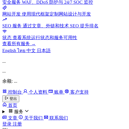
安全服务
WAF、DDoS 防护与 24/7 SOC 监控
网站开发
使用现代框架定制网站设计与开发
SEO 服务
通过文章、外链和技术 SEO 提升排名
状态
查看系统运行状态和服务可用性
查看所有服务 →
English
ไทย
中文
日本語
...
...
余额: ...
控制台
个人资料
账单
客户支持
登出
首页
服务
文章
关于我们
联系我们
登录
注册