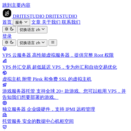
跳到主要内容
DRITESTUDIO
DRITESTUDIO
首页
文章
关于我们
联系我们
服务
切换语言
zh
登录
切换语言
zh
VPS 云服务器
高性能虚拟服务器，提供完整 Root 权限
VPS 外汇交易
超低延迟 VPS，专为外汇和自动交易优化
虚拟主机
附带 Plesk 和免费 SSL 的虚拟主机
游戏服务器托管
支持全球 20+ 款游戏。您可以租用 VPS，并
告知我们想要部署的游戏。
独立服务器
企业级硬件，支持 IPMI 远程管理
托管服务
安全的数据中心机柜空间