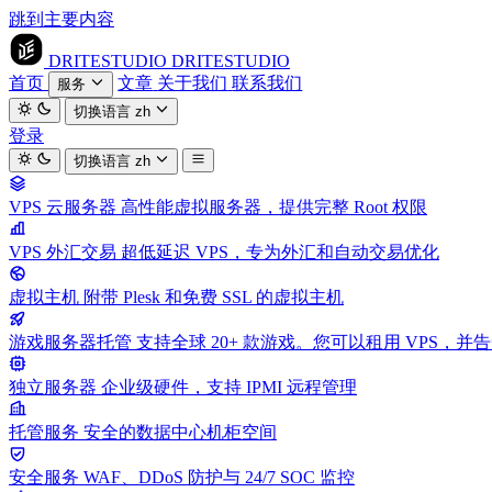
跳到主要内容
DRITESTUDIO
DRITESTUDIO
首页
文章
关于我们
联系我们
服务
切换语言
zh
登录
切换语言
zh
VPS 云服务器
高性能虚拟服务器，提供完整 Root 权限
VPS 外汇交易
超低延迟 VPS，专为外汇和自动交易优化
虚拟主机
附带 Plesk 和免费 SSL 的虚拟主机
游戏服务器托管
支持全球 20+ 款游戏。您可以租用 VPS，
独立服务器
企业级硬件，支持 IPMI 远程管理
托管服务
安全的数据中心机柜空间
安全服务
WAF、DDoS 防护与 24/7 SOC 监控