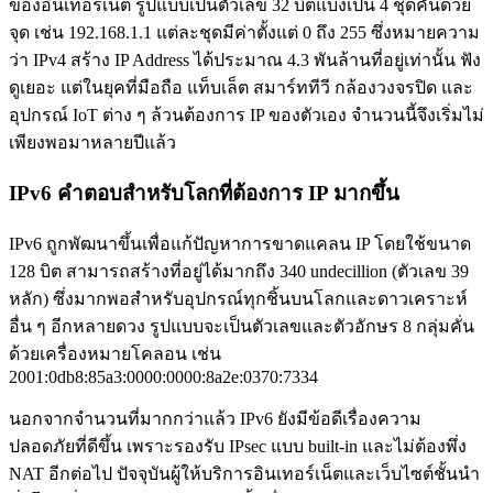
ของอินเทอร์เน็ต รูปแบบเป็นตัวเลข 32 บิตแบ่งเป็น 4 ชุดคั่นด้วย
จุด เช่น 192.168.1.1 แต่ละชุดมีค่าตั้งแต่ 0 ถึง 255 ซึ่งหมายความ
ว่า IPv4 สร้าง IP Address ได้ประมาณ 4.3 พันล้านที่อยู่เท่านั้น ฟัง
ดูเยอะ แต่ในยุคที่มือถือ แท็บเล็ต สมาร์ททีวี กล้องวงจรปิด และ
อุปกรณ์ IoT ต่าง ๆ ล้วนต้องการ IP ของตัวเอง จำนวนนี้จึงเริ่มไม่
เพียงพอมาหลายปีแล้ว
IPv6 คำตอบสำหรับโลกที่ต้องการ IP มากขึ้น
IPv6 ถูกพัฒนาขึ้นเพื่อแก้ปัญหาการขาดแคลน IP โดยใช้ขนาด
128 บิต สามารถสร้างที่อยู่ได้มากถึง 340 undecillion (ตัวเลข 39
หลัก) ซึ่งมากพอสำหรับอุปกรณ์ทุกชิ้นบนโลกและดาวเคราะห์
อื่น ๆ อีกหลายดวง รูปแบบจะเป็นตัวเลขและตัวอักษร 8 กลุ่มคั่น
ด้วยเครื่องหมายโคลอน เช่น
2001:0db8:85a3:0000:0000:8a2e:0370:7334
นอกจากจำนวนที่มากกว่าแล้ว IPv6 ยังมีข้อดีเรื่องความ
ปลอดภัยที่ดีขึ้น เพราะรองรับ IPsec แบบ built-in และไม่ต้องพึ่ง
NAT อีกต่อไป ปัจจุบันผู้ให้บริการอินเทอร์เน็ตและเว็บไซต์ชั้นนำ