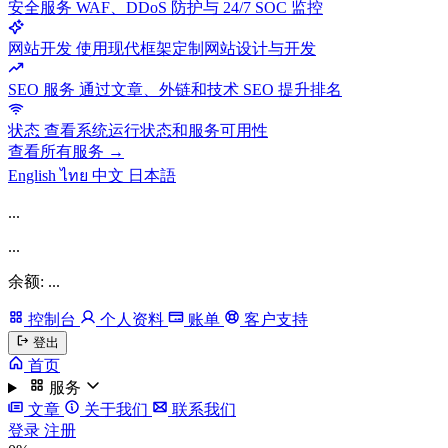
安全服务
WAF、DDoS 防护与 24/7 SOC 监控
网站开发
使用现代框架定制网站设计与开发
SEO 服务
通过文章、外链和技术 SEO 提升排名
状态
查看系统运行状态和服务可用性
查看所有服务 →
English
ไทย
中文
日本語
...
...
余额: ...
控制台
个人资料
账单
客户支持
登出
首页
服务
文章
关于我们
联系我们
登录
注册