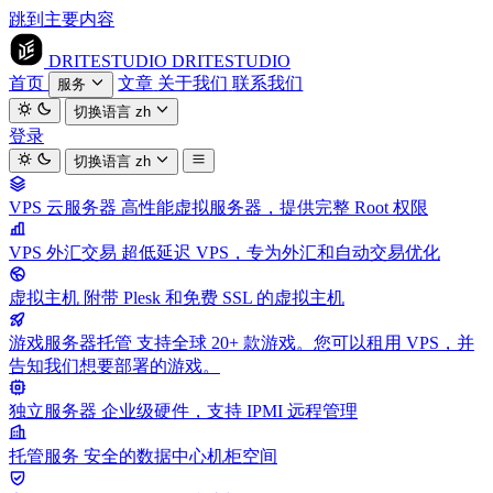
跳到主要内容
DRITESTUDIO
DRITESTUDIO
首页
文章
关于我们
联系我们
服务
切换语言
zh
登录
切换语言
zh
VPS 云服务器
高性能虚拟服务器，提供完整 Root 权限
VPS 外汇交易
超低延迟 VPS，专为外汇和自动交易优化
虚拟主机
附带 Plesk 和免费 SSL 的虚拟主机
游戏服务器托管
支持全球 20+ 款游戏。您可以租用 VPS，并
告知我们想要部署的游戏。
独立服务器
企业级硬件，支持 IPMI 远程管理
托管服务
安全的数据中心机柜空间