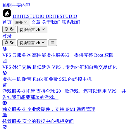
跳到主要内容
DRITESTUDIO
DRITESTUDIO
首页
文章
关于我们
联系我们
服务
切换语言
zh
登录
切换语言
zh
VPS 云服务器
高性能虚拟服务器，提供完整 Root 权限
VPS 外汇交易
超低延迟 VPS，专为外汇和自动交易优化
虚拟主机
附带 Plesk 和免费 SSL 的虚拟主机
游戏服务器托管
支持全球 20+ 款游戏。您可以租用 VPS，并
告知我们想要部署的游戏。
独立服务器
企业级硬件，支持 IPMI 远程管理
托管服务
安全的数据中心机柜空间