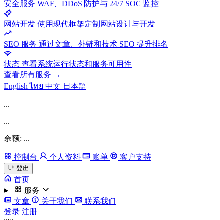
安全服务
WAF、DDoS 防护与 24/7 SOC 监控
网站开发
使用现代框架定制网站设计与开发
SEO 服务
通过文章、外链和技术 SEO 提升排名
状态
查看系统运行状态和服务可用性
查看所有服务 →
English
ไทย
中文
日本語
...
...
余额: ...
控制台
个人资料
账单
客户支持
登出
首页
服务
文章
关于我们
联系我们
登录
注册