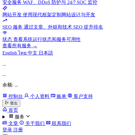
安全服务
WAF、DDoS 防护与 24/7 SOC 监控
网站开发
使用现代框架定制网站设计与开发
SEO 服务
通过文章、外链和技术 SEO 提升排名
状态
查看系统运行状态和服务可用性
查看所有服务 →
English
ไทย
中文
日本語
...
...
余额: ...
控制台
个人资料
账单
客户支持
登出
首页
服务
文章
关于我们
联系我们
登录
注册