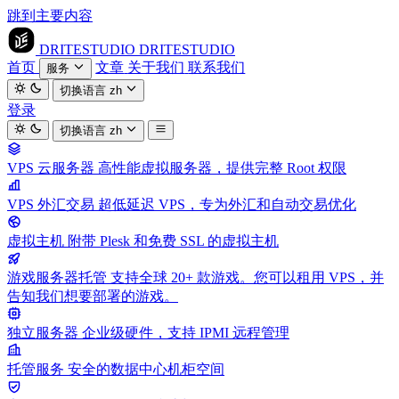
跳到主要内容
DRITESTUDIO
DRITESTUDIO
首页
文章
关于我们
联系我们
服务
切换语言
zh
登录
切换语言
zh
VPS 云服务器
高性能虚拟服务器，提供完整 Root 权限
VPS 外汇交易
超低延迟 VPS，专为外汇和自动交易优化
虚拟主机
附带 Plesk 和免费 SSL 的虚拟主机
游戏服务器托管
支持全球 20+ 款游戏。您可以租用 VPS，并
告知我们想要部署的游戏。
独立服务器
企业级硬件，支持 IPMI 远程管理
托管服务
安全的数据中心机柜空间