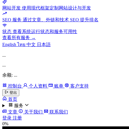
网站开发
使用现代框架定制网站设计与开发
SEO 服务
通过文章、外链和技术 SEO 提升排名
状态
查看系统运行状态和服务可用性
查看所有服务 →
English
ไทย
中文
日本語
...
...
余额: ...
控制台
个人资料
账单
客户支持
登出
首页
服务
文章
关于我们
联系我们
登录
注册
0%