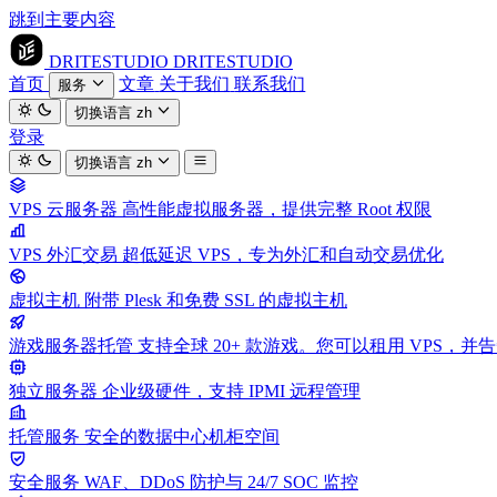
跳到主要内容
DRITESTUDIO
DRITESTUDIO
首页
文章
关于我们
联系我们
服务
切换语言
zh
登录
切换语言
zh
VPS 云服务器
高性能虚拟服务器，提供完整 Root 权限
VPS 外汇交易
超低延迟 VPS，专为外汇和自动交易优化
虚拟主机
附带 Plesk 和免费 SSL 的虚拟主机
游戏服务器托管
支持全球 20+ 款游戏。您可以租用 VPS，
独立服务器
企业级硬件，支持 IPMI 远程管理
托管服务
安全的数据中心机柜空间
安全服务
WAF、DDoS 防护与 24/7 SOC 监控