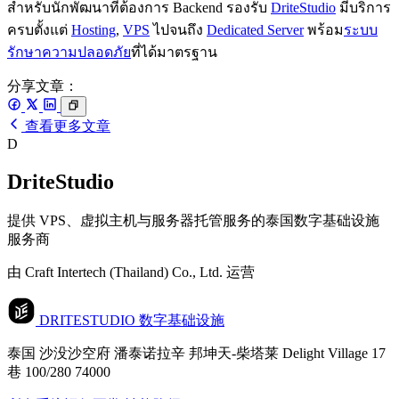
สำหรับนักพัฒนาที่ต้องการ Backend รองรับ
DriteStudio
มีบริการ
ครบตั้งแต่
Hosting
,
VPS
ไปจนถึง
Dedicated Server
พร้อม
ระบบ
รักษาความปลอดภัย
ที่ได้มาตรฐาน
分享文章：
查看更多文章
D
DriteStudio
提供 VPS、虚拟主机与服务器托管服务的泰国数字基础设施
服务商
由 Craft Intertech (Thailand) Co., Ltd. 运营
DRITESTUDIO
数字基础设施
泰国 沙没沙空府 潘泰诺拉辛 邦坤天-柴塔莱 Delight Village 17
巷 100/280 74000