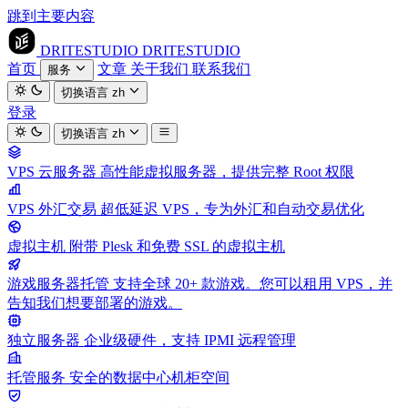
跳到主要内容
DRITESTUDIO
DRITESTUDIO
首页
文章
关于我们
联系我们
服务
切换语言
zh
登录
切换语言
zh
VPS 云服务器
高性能虚拟服务器，提供完整 Root 权限
VPS 外汇交易
超低延迟 VPS，专为外汇和自动交易优化
虚拟主机
附带 Plesk 和免费 SSL 的虚拟主机
游戏服务器托管
支持全球 20+ 款游戏。您可以租用 VPS，并
告知我们想要部署的游戏。
独立服务器
企业级硬件，支持 IPMI 远程管理
托管服务
安全的数据中心机柜空间