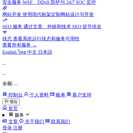
安全服务
WAF、DDoS 防护与 24/7 SOC 监控
网站开发
使用现代框架定制网站设计与开发
SEO 服务
通过文章、外链和技术 SEO 提升排名
状态
查看系统运行状态和服务可用性
查看所有服务 →
English
ไทย
中文
日本語
...
...
余额: ...
控制台
个人资料
账单
客户支持
登出
首页
服务
文章
关于我们
联系我们
登录
注册