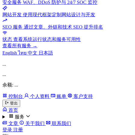
安全服务
WAF、DDoS 防护与 24/7 SOC 监控
网站开发
使用现代框架定制网站设计与开发
SEO 服务
通过文章、外链和技术 SEO 提升排名
状态
查看系统运行状态和服务可用性
查看所有服务 →
English
ไทย
中文
日本語
...
...
余额: ...
控制台
个人资料
账单
客户支持
登出
首页
服务
文章
关于我们
联系我们
登录
注册