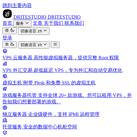
跳到主要内容
DRITESTUDIO
DRITESTUDIO
首页
文章
关于我们
联系我们
服务
切换语言
zh
登录
切换语言
zh
VPS 云服务器
高性能虚拟服务器，提供完整 Root 权限
VPS 外汇交易
超低延迟 VPS，专为外汇和自动交易优化
虚拟主机
附带 Plesk 和免费 SSL 的虚拟主机
游戏服务器托管
支持全球 20+ 款游戏。您可以租用 VPS，并
告知我们想要部署的游戏。
独立服务器
企业级硬件，支持 IPMI 远程管理
托管服务
安全的数据中心机柜空间