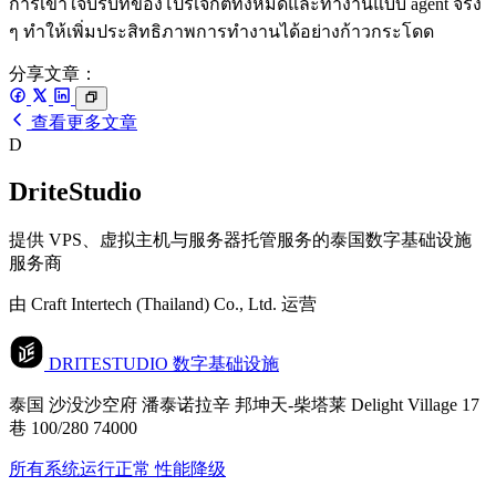
การเข้าใจบริบทของโปรเจกต์ทั้งหมดและทำงานแบบ agent จริง
ๆ ทำให้เพิ่มประสิทธิภาพการทำงานได้อย่างก้าวกระโดด
分享文章：
查看更多文章
D
DriteStudio
提供 VPS、虚拟主机与服务器托管服务的泰国数字基础设施
服务商
由 Craft Intertech (Thailand) Co., Ltd. 运营
DRITESTUDIO
数字基础设施
泰国 沙没沙空府 潘泰诺拉辛 邦坤天-柴塔莱 Delight Village 17
巷 100/280 74000
所有系统运行正常
性能降级