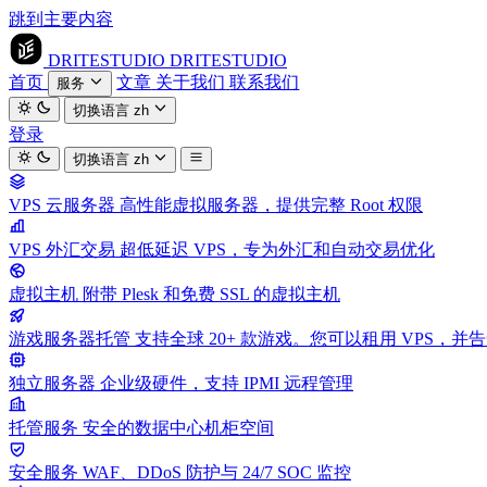
跳到主要内容
DRITESTUDIO
DRITESTUDIO
首页
文章
关于我们
联系我们
服务
切换语言
zh
登录
切换语言
zh
VPS 云服务器
高性能虚拟服务器，提供完整 Root 权限
VPS 外汇交易
超低延迟 VPS，专为外汇和自动交易优化
虚拟主机
附带 Plesk 和免费 SSL 的虚拟主机
游戏服务器托管
支持全球 20+ 款游戏。您可以租用 VPS，
独立服务器
企业级硬件，支持 IPMI 远程管理
托管服务
安全的数据中心机柜空间
安全服务
WAF、DDoS 防护与 24/7 SOC 监控