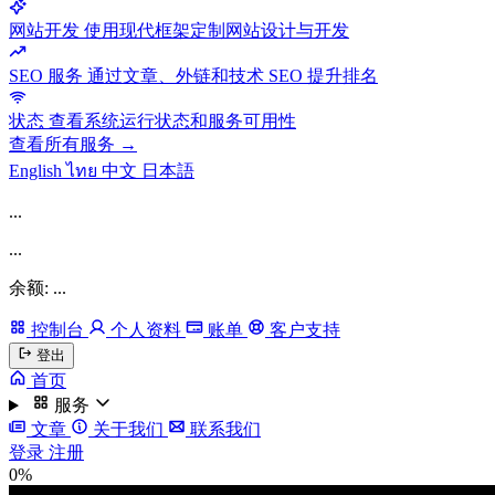
网站开发
使用现代框架定制网站设计与开发
SEO 服务
通过文章、外链和技术 SEO 提升排名
状态
查看系统运行状态和服务可用性
查看所有服务 →
English
ไทย
中文
日本語
...
...
余额: ...
控制台
个人资料
账单
客户支持
登出
首页
服务
文章
关于我们
联系我们
登录
注册
0%