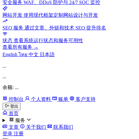
安全服务
WAF、DDoS 防护与 24/7 SOC 监控
网站开发
使用现代框架定制网站设计与开发
SEO 服务
通过文章、外链和技术 SEO 提升排名
状态
查看系统运行状态和服务可用性
查看所有服务 →
English
ไทย
中文
日本語
...
...
余额: ...
控制台
个人资料
账单
客户支持
登出
首页
服务
文章
关于我们
联系我们
登录
注册