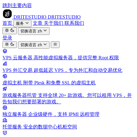
跳到主要内容
DRITESTUDIO
DRITESTUDIO
首页
文章
关于我们
联系我们
服务
切换语言
zh
登录
切换语言
zh
VPS 云服务器
高性能虚拟服务器，提供完整 Root 权限
VPS 外汇交易
超低延迟 VPS，专为外汇和自动交易优化
虚拟主机
附带 Plesk 和免费 SSL 的虚拟主机
游戏服务器托管
支持全球 20+ 款游戏。您可以租用 VPS，并
告知我们想要部署的游戏。
独立服务器
企业级硬件，支持 IPMI 远程管理
托管服务
安全的数据中心机柜空间