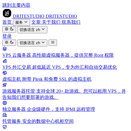
跳到主要内容
DRITESTUDIO
DRITESTUDIO
首页
文章
关于我们
联系我们
服务
切换语言
zh
登录
切换语言
zh
VPS 云服务器
高性能虚拟服务器，提供完整 Root 权限
VPS 外汇交易
超低延迟 VPS，专为外汇和自动交易优化
虚拟主机
附带 Plesk 和免费 SSL 的虚拟主机
游戏服务器托管
支持全球 20+ 款游戏。您可以租用 VPS，并
告知我们想要部署的游戏。
独立服务器
企业级硬件，支持 IPMI 远程管理
托管服务
安全的数据中心机柜空间