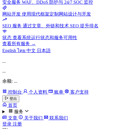
安全服务
WAF、DDoS 防护与 24/7 SOC 监控
网站开发
使用现代框架定制网站设计与开发
SEO 服务
通过文章、外链和技术 SEO 提升排名
状态
查看系统运行状态和服务可用性
查看所有服务 →
English
ไทย
中文
日本語
...
...
余额: ...
控制台
个人资料
账单
客户支持
登出
首页
服务
文章
关于我们
联系我们
登录
注册