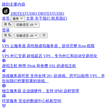
跳到主要内容
DRITESTUDIO
DRITESTUDIO
首页
文章
关于我们
联系我们
服务
切换语言
zh
登录
切换语言
zh
VPS 云服务器
高性能虚拟服务器，提供完整 Root 权限
VPS 外汇交易
超低延迟 VPS，专为外汇和自动交易优化
虚拟主机
附带 Plesk 和免费 SSL 的虚拟主机
游戏服务器托管
支持全球 20+ 款游戏。您可以租用 VPS，并
告知我们想要部署的游戏。
独立服务器
企业级硬件，支持 IPMI 远程管理
托管服务
安全的数据中心机柜空间