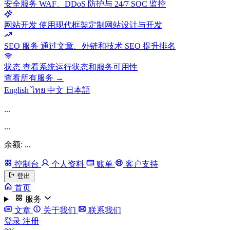
安全服务
WAF、DDoS 防护与 24/7 SOC 监控
网站开发
使用现代框架定制网站设计与开发
SEO 服务
通过文章、外链和技术 SEO 提升排名
状态
查看系统运行状态和服务可用性
查看所有服务 →
English
ไทย
中文
日本語
...
...
余额: ...
控制台
个人资料
账单
客户支持
登出
首页
服务
文章
关于我们
联系我们
登录
注册