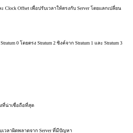
 Clock Offset เพื่อปรับเวลาให้ตรงกับ Server โดยแลกเปลี่ยน
tratum 0 โดยตรง Stratum 2 ซิงค์จาก Stratum 1 และ Stratum 3
น่าเชื่อถือที่สุด
รรับเวลาผิดพลาดจาก Server ที่มีปัญหา