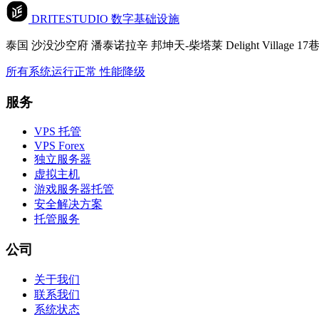
DRITESTUDIO
数字基础设施
泰国 沙没沙空府 潘泰诺拉辛 邦坤天-柴塔莱 Delight Village 17巷 10
所有系统运行正常
性能降级
服务
VPS 托管
VPS Forex
独立服务器
虚拟主机
游戏服务器托管
安全解决方案
托管服务
公司
关于我们
联系我们
系统状态