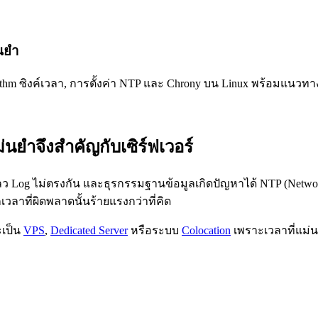
่นยำ
ithm ซิงค์เวลา, การตั้งค่า NTP และ Chrony บน Linux พร้อมแนวท
นยำจึงสำคัญกับเซิร์ฟเวอร์
หลว Log ไม่ตรงกัน และธุรกรรมฐานข้อมูลเกิดปัญหาได้ NTP (Network
วลาที่ผิดพลาดนั้นร้ายแรงกว่าที่คิด
ะเป็น
VPS
,
Dedicated Server
หรือระบบ
Colocation
เพราะเวลาที่แม่น