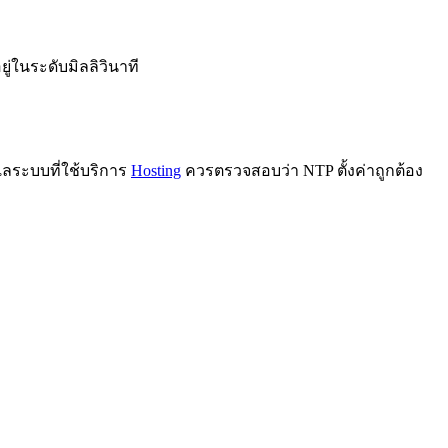
ยู่ในระดับมิลลิวินาที
แลระบบที่ใช้บริการ
Hosting
ควรตรวจสอบว่า NTP ตั้งค่าถูกต้อง