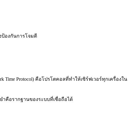
างป้องกันการโจมตี
 Time Protocol) คือโปรโตคอลที่ทำให้เซิร์ฟเวอร์ทุกเครื่องใน
ยำคือรากฐานของระบบที่เชื่อถือได้