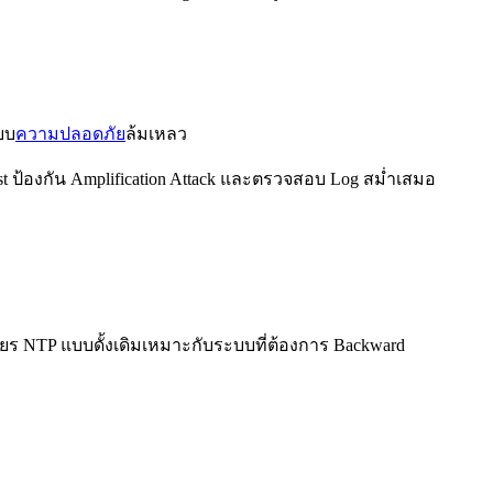
บบ
ความปลอดภัย
ล้มเหลว
ist ป้องกัน Amplification Attack และตรวจสอบ Log สม่ำเสมอ
ียร NTP แบบดั้งเดิมเหมาะกับระบบที่ต้องการ Backward