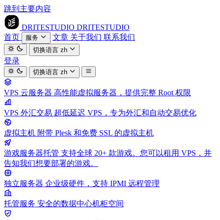
跳到主要内容
DRITESTUDIO
DRITESTUDIO
首页
文章
关于我们
联系我们
服务
切换语言
zh
登录
切换语言
zh
VPS 云服务器
高性能虚拟服务器，提供完整 Root 权限
VPS 外汇交易
超低延迟 VPS，专为外汇和自动交易优化
虚拟主机
附带 Plesk 和免费 SSL 的虚拟主机
游戏服务器托管
支持全球 20+ 款游戏。您可以租用 VPS，并
告知我们想要部署的游戏。
独立服务器
企业级硬件，支持 IPMI 远程管理
托管服务
安全的数据中心机柜空间