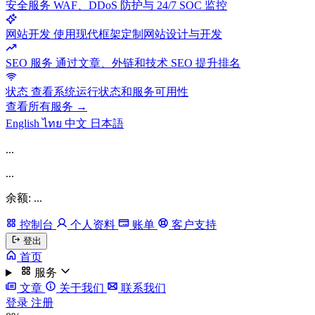
安全服务
WAF、DDoS 防护与 24/7 SOC 监控
网站开发
使用现代框架定制网站设计与开发
SEO 服务
通过文章、外链和技术 SEO 提升排名
状态
查看系统运行状态和服务可用性
查看所有服务 →
English
ไทย
中文
日本語
...
...
余额: ...
控制台
个人资料
账单
客户支持
登出
首页
服务
文章
关于我们
联系我们
登录
注册