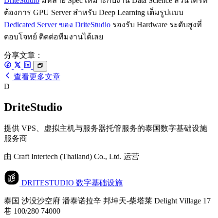
DriteStudio
มีหลาย Spec เหมาะกับงาน Data Science ส่วนใครที่
ต้องการ GPU Server สำหรับ Deep Learning เต็มรูปแบบ
Dedicated Server ของ DriteStudio
รองรับ Hardware ระดับสูงที่
ตอบโจทย์ ติดต่อทีมงานได้เลย
分享文章：
查看更多文章
D
DriteStudio
提供 VPS、虚拟主机与服务器托管服务的泰国数字基础设施
服务商
由 Craft Intertech (Thailand) Co., Ltd. 运营
DRITESTUDIO
数字基础设施
泰国 沙没沙空府 潘泰诺拉辛 邦坤天-柴塔莱 Delight Village 17
巷 100/280 74000