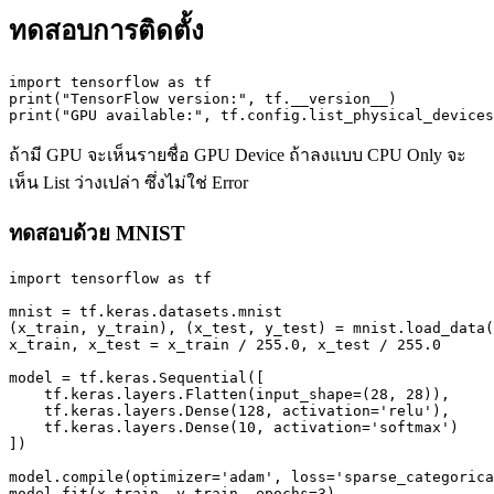
ทดสอบการติดตั้ง
import tensorflow as tf

print("TensorFlow version:", tf.__version__)

print("GPU available:", tf.config.list_physical_devices
ถ้ามี GPU จะเห็นรายชื่อ GPU Device ถ้าลงแบบ CPU Only จะ
เห็น List ว่างเปล่า ซึ่งไม่ใช่ Error
ทดสอบด้วย MNIST
import tensorflow as tf

mnist = tf.keras.datasets.mnist

(x_train, y_train), (x_test, y_test) = mnist.load_data(
x_train, x_test = x_train / 255.0, x_test / 255.0

model = tf.keras.Sequential([

    tf.keras.layers.Flatten(input_shape=(28, 28)),

    tf.keras.layers.Dense(128, activation='relu'),

    tf.keras.layers.Dense(10, activation='softmax')

])

model.compile(optimizer='adam', loss='sparse_categorica
model.fit(x_train, y_train, epochs=3)
