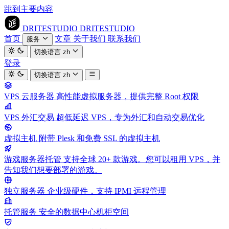
跳到主要内容
DRITESTUDIO
DRITESTUDIO
首页
文章
关于我们
联系我们
服务
切换语言
zh
登录
切换语言
zh
VPS 云服务器
高性能虚拟服务器，提供完整 Root 权限
VPS 外汇交易
超低延迟 VPS，专为外汇和自动交易优化
虚拟主机
附带 Plesk 和免费 SSL 的虚拟主机
游戏服务器托管
支持全球 20+ 款游戏。您可以租用 VPS，并
告知我们想要部署的游戏。
独立服务器
企业级硬件，支持 IPMI 远程管理
托管服务
安全的数据中心机柜空间