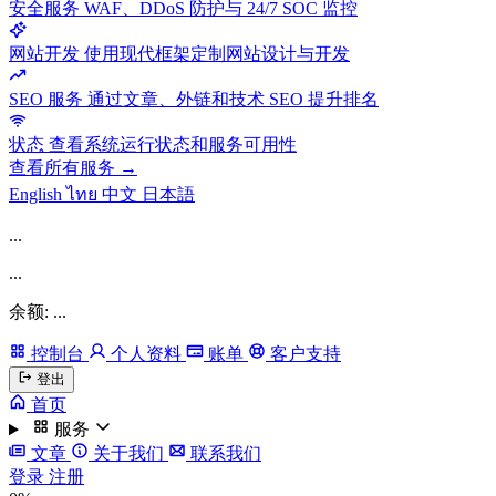
安全服务
WAF、DDoS 防护与 24/7 SOC 监控
网站开发
使用现代框架定制网站设计与开发
SEO 服务
通过文章、外链和技术 SEO 提升排名
状态
查看系统运行状态和服务可用性
查看所有服务 →
English
ไทย
中文
日本語
...
...
余额: ...
控制台
个人资料
账单
客户支持
登出
首页
服务
文章
关于我们
联系我们
登录
注册