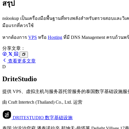
สรุป
nslookup เป็นเครื่องมือพื้นฐานที่ทรงพลังสำหรับตรวจสอบและวิเ
มือแรกที่ควรใช้
หากต้องการ
VPS
หรือ
Hosting
ที่มี DNS Management ครบถ้วนพร
分享文章：
查看更多文章
D
DriteStudio
提供 VPS、虚拟主机与服务器托管服务的泰国数字基础设施服
由 Craft Intertech (Thailand) Co., Ltd. 运营
DRITESTUDIO
数字基础设施
泰国 沙没沙空府 潘泰诺拉辛 邦坤天-柴塔莱 Delight Village 17巷 10