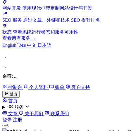
网站开发
使用现代框架定制网站设计与开发
SEO 服务
通过文章、外链和技术 SEO 提升排名
状态
查看系统运行状态和服务可用性
查看所有服务 →
English
ไทย
中文
日本語
...
...
余额: ...
控制台
个人资料
账单
客户支持
登出
首页
服务
文章
关于我们
联系我们
登录
注册
0%