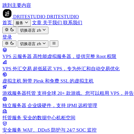
跳到主要内容
DRITESTUDIO
DRITESTUDIO
首页
文章
关于我们
联系我们
服务
切换语言
zh
登录
切换语言
zh
VPS 云服务器
高性能虚拟服务器，提供完整 Root 权限
VPS 外汇交易
超低延迟 VPS，专为外汇和自动交易优化
虚拟主机
附带 Plesk 和免费 SSL 的虚拟主机
游戏服务器托管
支持全球 20+ 款游戏。您可以租用 VPS，
独立服务器
企业级硬件，支持 IPMI 远程管理
托管服务
安全的数据中心机柜空间
安全服务
WAF、DDoS 防护与 24/7 SOC 监控