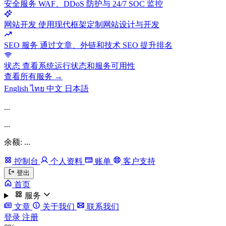
安全服务
WAF、DDoS 防护与 24/7 SOC 监控
网站开发
使用现代框架定制网站设计与开发
SEO 服务
通过文章、外链和技术 SEO 提升排名
状态
查看系统运行状态和服务可用性
查看所有服务 →
English
ไทย
中文
日本語
...
...
余额: ...
控制台
个人资料
账单
客户支持
登出
首页
服务
文章
关于我们
联系我们
登录
注册