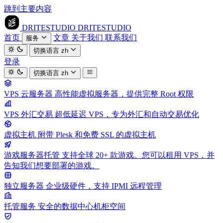
跳到主要内容
DRITESTUDIO
DRITESTUDIO
首页
文章
关于我们
联系我们
服务
切换语言
zh
登录
切换语言
zh
VPS 云服务器
高性能虚拟服务器，提供完整 Root 权限
VPS 外汇交易
超低延迟 VPS，专为外汇和自动交易优化
虚拟主机
附带 Plesk 和免费 SSL 的虚拟主机
游戏服务器托管
支持全球 20+ 款游戏。您可以租用 VPS，并
告知我们想要部署的游戏。
独立服务器
企业级硬件，支持 IPMI 远程管理
托管服务
安全的数据中心机柜空间